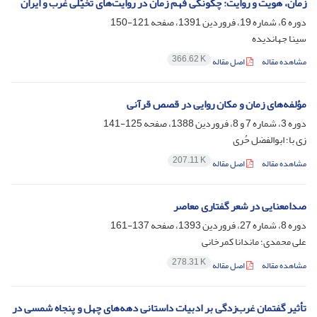
زمان، هویت و روایت: چگونگی فهم زمان در روایت‌های تخیّلی غرب و ایران
دوره 6، شماره 19، فروردین 1391، صفحه
121-150
سینا جهاندیده
366.62 K
مشاهده مقاله
اصل مقاله
مؤلفه‌های زمان و مکان روایی در قصص قرآنی
دوره 3، شماره 7 و 8، فروردین 1388، صفحه
125-141
زی با؛ ابوالفضل‌ حُری
207.11 K
مشاهده مقاله
اصل مقاله
صدامعنایی در شعر گفتاری معاصر
دوره 8، شماره 27، فروردین 1393، صفحه
137-161
علی محمدی؛ ماندانا کمرخانی
278.31 K
مشاهده مقاله
اصل مقاله
تأثیر گفتمان غرب‌زدگی بر ادبیات داستانی دهه‌های چهل و پنجاه شمسی در