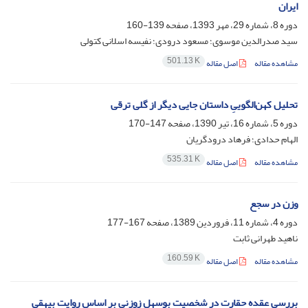
ایران
دوره 8، شماره 29، مهر 1393، صفحه
139-160
سید صدرالدین موسوی؛ مسعود درودی؛ نفیسه اسلانی کتولی
501.13 K
مشاهده مقاله
اصل مقاله
تحلیل کهن‌الگوییِ داستان جایی دیگر از گلی ترقی
دوره 5، شماره 16، تیر 1390، صفحه
147-170
الهام حدادی؛ فرهاد درودگریان
535.31 K
مشاهده مقاله
اصل مقاله
وزن در سجع
دوره 4، شماره 11، فروردین 1389، صفحه
167-177
ناهید طهرانی ثابت
160.59 K
مشاهده مقاله
اصل مقاله
بررسی عقده حقارت در شخصیت بوسهل زوزنی بر اساس روایت بیهقی