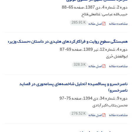
دوره 2، شماره 4، دی 1387، صفحه
65-88
حبیب‌الله عباسی؛ غلامعلی فلاح
285.91 K
مشاهده مقاله
اصل مقاله
همبستگی سطوح روایت و فراکارکردهای هلیدی در داستان «حسنک وزیر»
دوره 4، شماره 12، تیر 1389، صفحه
69-87
ابوالفضل‌ حُری
328.3 K
مشاهده مقاله
اصل مقاله
ناصرخسرو و پساقصیده (تحلیل شاخصه‌های پسامحوری در قصاید
ناصرخسرو)
دوره 9، شماره 34، دی 1394، صفحه
75-97
محسن بتلاب اکبرآبادی
276.52 K
مشاهده مقاله
اصل مقاله