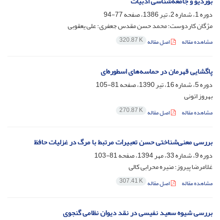
بوردیو و جامعه‌شناسی ادبیات
دوره 1، شماره 2، تیر 1386، صفحه
77-94
مژگان کاردوست؛ محمد حسن مقدس جعفری؛ علی یعقوبی
320.87 K
مشاهده مقاله
اصل مقاله
پاگشایی قهرمان در حماسه‌های اسطوره‌ای
دوره 5، شماره 16، تیر 1390، صفحه
81-105
بهروز اتونی
270.87 K
مشاهده مقاله
اصل مقاله
بررسی معنی‌شناختی حسن تعبیرات مرتبط با مرگ در غزلیات حافظ
دوره 9، شماره 33، مهر 1394، صفحه
81-103
غلامرضا پیروز؛ منیره محرابی کالی
307.41 K
مشاهده مقاله
اصل مقاله
بررسی شیوه سعید نفیسی در نقد دیوان نظامی گنجوی