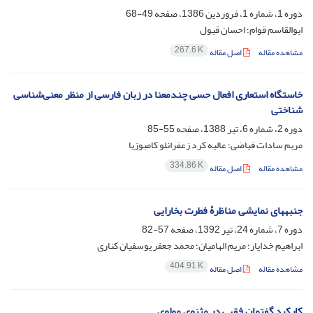
دوره 1، شماره 1، فروردین 1386، صفحه
49-68
ابوالقاسم قوام؛ احسان قبول
267.6 K
مشاهده مقاله
اصل مقاله
خاستگاه استعاری افعال حسی چندمعنا در زبان فارسی از منظر معنی‌شناسی
شناختی
دوره 2، شماره 6، تیر 1388، صفحه
55-85
مریم سادات فیاضی؛ عالیه کرد زعفرانلو کامبوزیا
334.86 K
مشاهده مقاله
اصل مقاله
جنبه‏های نمایشی مناظرۀ فطرت بخارایی
دوره 7، شماره 24، تیر 1392، صفحه
57-82
ابراهیم خدایار؛ مریم الهامیان؛ محمد جعفر یوسفیان کناری
404.91 K
مشاهده مقاله
اصل مقاله
کارکرد گفتمان فقهی در مثنوی مولوی