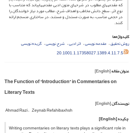
که مقدمه‏های مطلوب در شرح‏های متون ادبی مقدمه‏هایی‏اند که متناسب با
نوع اثر، سطح دانش مخاطب و اهداف شرح، مطالب مورد نیاز خوانندگان را
در حجمی مناسب، به صورت مستدل و مستند، در ساختاری منسجم ارائه
کنند.
کلیدواژه‌ها
روش تحقیق
مقدمه نویسی
اثر ادبی
شرح نویسی
گزیده نویسی
20.1001.1.17358027.1389.4.11.7.5
عنوان مقاله
[English]
The Function of “Introduction” in Commentaries on
Literary Texts
نویسندگان
[English]
Ahmad Razi
Zeynab Refahibaxhsh
چکیده
[English]
Writing commentaries on literary texts plays a significant role in