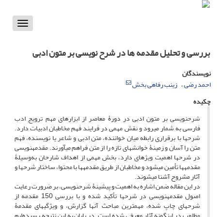
Toggle
vigation
بررسی و تحلیل مقدمه ها در شرح نویسی بر متون ادبی
نویسندگان
احمد رضی
زینب رفاهی بخش
چکیده
شرح‏نویسی بر متون ادبی در دورۀ معاصر از ابزارهای مهم ترویج ادب
فارسی به شمار می‏رود و نقش مهمی در فرایند فهم مخاطبان ادبیات دارد.
شرح‏ها با برقراری رابطه میان خواننده، متن ادبی و شاعر یا نویسنده، فهم
متن را آسان و زمینۀ خوانش‏های تازه را از متن فراهم می‏آورند. مقدمه‏‏نویسی
در شرح‏ها اهمیت ویژه‏ای دارد، بخش مهمی از اهداف شارحان به‌وسیلۀ
مقدمه‏ها تأمین می‏شود و مخاطبان از طریق مقدمه‏ها با محتوا، ساختار شرح‏ها و
آثار مشروح آشنا می‏شوند.
در این مقاله ضمن اشاره به اهمیت و پیشینۀ شرح‏نویسی، بر ضرورت رعایت
اصول مقدمه‏نویسی در شرح‏ها تأکید شده و با بررسی 150 مقدمه از
شرح‏های چاپ شده، مهمترین مباحث آنها گزارش، و ویژگی‏های مقدمۀ
مطلوب در این‏گونه آثار معرفی شده است. در پایان به این نتیجه رسیده‌ایم