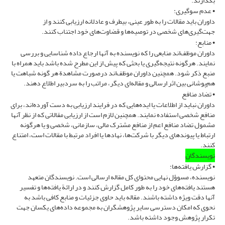
بگذارند.
• عدم سوگیری:
داوران باید مقالات را به طور عینی، بیطرف و عادلانه ارزیابی کنند و از
جهت‌گیری‌های شخصی در توصیه‌ها و قضاوت‌های خود اجتناب کنند.
• منابع:
داوران موظف‌اند منابعی را که نویسنده به آنها ارجاع داده شناسایی و بررسی
نمایند. هرگونه نتیجه‌گیری یا بحثی که پیش از این مطرح شده باشد باید همراه با
منبع ذکر شود. همچنین داوران موظف‌اند درصورت مشاهدة هر گونه شباهت یا
هم‌پوشانی بین اثر ارسالی و مقاله‌ای دیگر، مراتب را به سردبیر اطلاع دهند.
• تضاد منافع
داوران نباید از اطلاعات یا ایده‌هایی که در فرایند ارزیابی به دست آورده‌اند، برای
منافع شخصی استفاده نمایند. همچنین لازم است از ارزیابی مقالاتی که از نظر آنها
مشمول تضاد منافع اعم از منافع مشترک مالی، سازمانی، شخصی و یا هرگونه
ارتباط یا پیوندهای دیگر با شرکت‌ها، نهادها یا افراد مرتبط با مقالات است، امتناع
کنند.
نویسندگان
• گزارش یافته‌ها‌:
نویسنده، مسوؤل نهایی محتوای کل مقاله ارسالی است. نویسندگان متعهد
هستند یافته‌های خود را به طور کامل گزارش کنند و در ارائة یافته‌ها و تفسیر
آنها دقت ویژه داشته باشند. مقاله باید حاوی جزئیات و منابع کافی باشد به
نحوی که امکان دسترسی سایر پژوهشگران به مجموعه داده‌های یکسان جهت
تکرار پژوهش وجود داشته باشد.