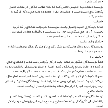
• سرقت علمی:
نویسندة مقاله باید اطمینان حاصل کند که تمام مطالب مذکور در مقاله، حاصل
پژوهش وی است و منشأ و اصالت هر یک از مجموعه داده‌های به کار گرفته را
مشخص کند.
• اصالت:
مقاله باید کاری جدید و اصیل باشد. نویسنده نمی‌تواند مقاله‌ای را که کل یا
بخشی از آن در جای دیگری در حال بررسی است و یا قبلاَ به مجله یا کنفرانس
دیگری ارسال شده‌است، به این مجله بفرستد.
• تشکر و قدردانی:
نویسندگان باید به اثرهایی که در شکل گیری پژوهش آن مؤثر بوده‌اند، اشاره
نموده و قدردانی نمایند.
• تألیف اثر:
همة نویسندگان مذکور در مقاله، باید در کار پژوهش مساعدت و همکاری جدی
داشته و در مقابل نتایج پاسخگو باشند. اعتبار و امتیاز نویسندگی یا تألیف باید به
نسبت مساعدت‌های بخش‌های مختلف تسهیم شود. نویسندگان لازم است
مسوؤلیت و اعتبار کار را تقبل کنند. نویسندة مسوؤل که مقاله را به مجله ارسال
می‌کند باید یک نسخه یا پیش‌نویس مقاله را به همة نویسندگان مشترک و همکار
ارسال و رضایت آنها را در ارسال مقاله به مجله و انتشار آن کسب کنند.
• تضاد منافع:
نویسندگان موظف‌اند هر گونه تضاد منافعی را که بر نتیجة پژوهش و یا تفسیر
یافته‌های آن تأثیرگذار بوده‌است، مطرح و منابع مالی حامی پژوهش خود را ذکر
کنند.