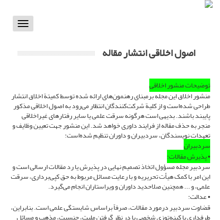
Toggle
vigation
اصول اخلاقی انتشار مقاله
توضیحات منشور اخلاقی
منشور اخلاق این مجله برمبنای رهنمون‌های ارائه شده توسط کمیتة اخلاق انتشار
طراحی شده‌است و از کلیة شرکت‌کنندگان انتظار می‌رود به اصول اخلاقی مذکور
پایبند باشند. بدیهی است هرگونه سرقت علمی یا سایر رفتارهای غیراخلاقی
منجر به حذف مقاله از فرایند داوری خواهد شد. این منشور جهت تعیین وظایف و
تعهدات نویسندگان، سردبیران و داوران تنظیم شده‌است:
سردبیران
• پذیرش مقالات:
سردبیر مجله مسؤول اتخاذ تصمیم نهایی در پذیرش یا رد مقالات ارسالی است و
این امر با کمک هیأت تحریریه و با رعایت مسائل مربوط به حق کپی‌برداری، سرقت
علمی، و ... همچنین صلاحدید داوران و ویراستاران انجام می‌گیرد.
• عدالت:
قضاوت سردبیر درمورد مقالات، صرفاً براساس شایستگی علمی است. بنابراین،
طرفداری یا کینه‌توزی شخصی یا در نظر گرفتن ملیت، جنسیت، مذهب و مسائل