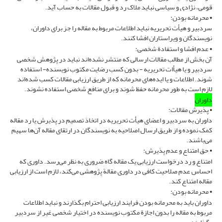
قومی، نژادی و سیاسی نباید ملاک رد و قبول مقالات به حساب ‌آید.
• محرمانه بودن‌:
سردبیر و هیأت تحریریه نباید اطلاعات مربوط به مقاله را جز برای داوران،
نویسندگان و ویراستاران افشا کنند.
• عدم افشا و استفادة شخصی:
آن بخش از مطالب مقالات ارسالی که منتشر نشده‌اند نباید در پژوهش شخصی
سردبیر و یا هیأات تحریریه - بدون کسب رضایت مکتوب نویسنده- استفاده
شوند. اطلاعات و یا ایده‌های محرمانه که از طریق ارزیابی مقالات کسب شده‌اند
لازم است به طور محرمانه حفظ شوند و برای منافع شخصی استفاده نشوند.
داوران
• پذیرش مقالات:
داوران به سردبیر و اعضای هیأت تحریریه در اتخاذ تصمیم در پذیرش یا رد مقاله
کمک نموده و از طریق ارسال اصلاحیه به نویسندگان در ارتقای مقاله آن‌ها سهیم
می‌باشند.
• حق امتناع و عدم پذیرش:
امتناع و رد درخواست ارزیابی یک مقاله گاه ضروری به نظر می‌رسد. داوری که
احساس عدم صلاحیت کافی در داوری مقالة پژوهشی می‌کند، لازم است از ارزیابی
مقاله امتناع کند.
• محرمانه بودن:
داوران باید به محرمانه بودن فرایند ارزیابی احترام بگذارند و نباید اطلاعات
مربوط به مقاله را بدون اجازة مکتوب نویسنده در اختیار شخصی غیر از سردبیر