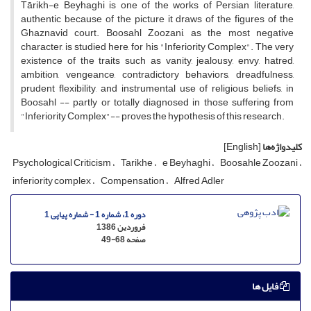
Tārikh-e Beyhaghi is one of the works of Persian literature,
authentic because of the picture it draws of the figures of the
Ghaznavid court. Boosahl Zoozani, as the most negative
character, is studied here, for his "Inferiority Complex". The very
existence of the traits such as vanity, jealousy, envy, hatred,
ambition, vengeance, contradictory behaviors, dreadfulness,
prudent flexibility, and instrumental use of religious beliefs, in
Boosahl -- partly or totally diagnosed in those suffering from
"Inferiority Complex"-- proves the hypothesis of this research.
کلیدواژه‌ها
[English]
Psychological Criticism
Tarikhe
e Beyhaghi
Boosahle Zoozani
inferiority complex
Compensation
Alfred Adler
دوره 1، شماره 1 - شماره پیاپی 1
فروردین 1386
صفحه
49-68
فایل ها