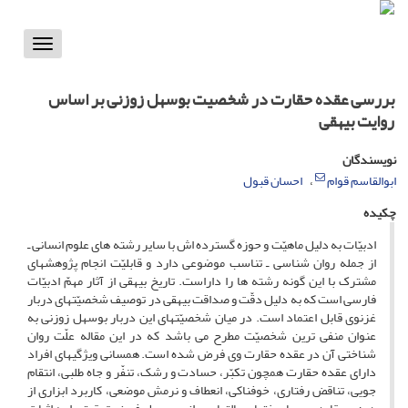
Toggle
vigation
بررسی عقده حقارت در شخصیت بوسهل زوزنی بر اساس
روایت بیهقی
نویسندگان
ابوالقاسم قوام
احسان قبول
چکیده
ادبیّات به دلیل ماهیّت و حوزه گسترده اش با سایر رشته های علوم انسانی ـ
از جمله روان شناسی ـ تناسب موضوعی دارد و قابلیّت انجام پژوهشهای
مشترک با این گونه رشته ها را داراست. تاریخ بیهقی از آثار مهمّ ادبیّات
فارسی است که به دلیل دقّت و صداقت بیهقی در توصیف شخصیّتهای دربار
غزنوی قابل اعتماد است. در میان شخصیّتهای این دربار بوسهل زوزنی به
عنوان منفی ترین شخصیّت مطرح می باشد که در این مقاله علّت روان
شناختی آن در عقده حقارت وی فرض شده است. همسانی ویژگیهای افراد
دارای عقده حقارت همچون تکبّر، حسادت و رشک، تنفّر و جاه طلبی، انتقام
جویی، تناقض رفتاری، خوفناکی، انعطاف و نرمش موضعی، کاربرد ابزاری از