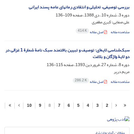
بررسی توصیفی، تحلیلی و انتقادی رمانهای عامه پسند ایرانی
دوره 3، شماره 10، دی 1388، صفحه
109-136
علی صفایی؛ کبری مظفری
414 K
مشاهده مقاله
اصل مقاله
سبک‌شناسی لایه‌ای: توصیف و تبیین بافتمند سبک نامة شمارة 1 غزالی در
دو لایة واژگان و بلاغت
دوره 8، شماره 27، فروردین 1393، صفحه
115-136
مریم درپر
286.2 K
مشاهده مقاله
اصل مقاله
10
9
8
7
6
5
4
3
2
مقالات آماده انتشار