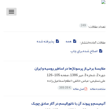
Toggle
vigation
249
تعداد مقالات:
همه
پذیرفته شده
مقالات آماده انتشار:
اصلاح شده برای چاپ
مقایسة برخی از پرسوناژها در اساطیر روسیه و ایران
دوره 2، شماره 3، مهر 1386، صفحه
105-126
علی تسلیمی؛ عباس خائفی؛ اعظم اسماعیل زاده
389.09 K
مشاهده مقاله
اصل مقاله
آنیمیسم و پیوند آن با ناتورالیسم در آثار صادق چوبک