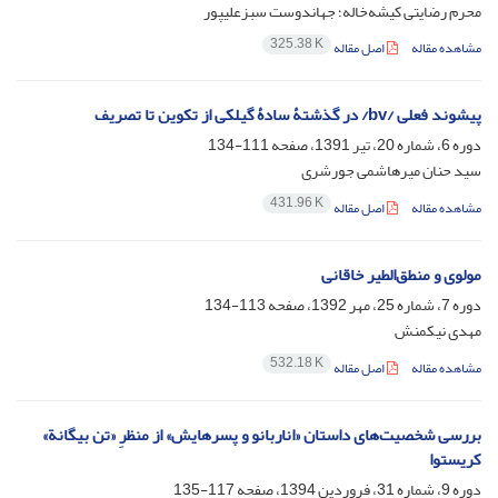
محرم رضایتی کیشه‌خاله؛ جهاندوست سبزعلیپور
325.38 K
مشاهده مقاله
اصل مقاله
پیشوند فعلی /bv/ در گذشتۀ سادۀ گیلکی از تکوین تا تصریف
دوره 6، شماره 20، تیر 1391، صفحه
111-134
سید حنان میرهاشمی جورشری
431.96 K
مشاهده مقاله
اصل مقاله
مولوی و منطق‌الطیر خاقانی
دوره 7، شماره 25، مهر 1392، صفحه
113-134
مهدی نیکمنش
532.18 K
مشاهده مقاله
اصل مقاله
بررسی شخصیت‌های داستان «اناربانو و پسرهایش» از منظرِ «تن بیگانة»
کریستوا
دوره 9، شماره 31، فروردین 1394، صفحه
117-135