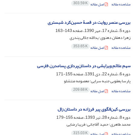
303.59 K
مشاهده مقاله
اصل مقاله
بررسی عنصر روایت در قصۀ حسین‌کرد شبستری
دوره 5، شماره 17، مهر 1390، صفحه
143-163
زهرا دهقان دهنوی؛ یدالله جلالی پندری
353.65 K
مشاهده مقاله
اصل مقاله
سهم علائم ویرایشی در داستان‌پردازی پسامدرن فارسی
دوره 6، شماره 22، دی 1391، صفحه
155-171
پارسا یعقوبی جنبه سرایی؛ معصومه منتشلو
209.68 K
مشاهده مقاله
اصل مقاله
بررسی کهن‌الگوی پیر فرزانه در داستان زال
دوره 8، شماره 28، تیر 1393، صفحه
155-179
محمد طاهری؛ حمید آقاجانی؛ فریبا رضایی
315.03 K
مشاهده مقاله
اصل مقاله