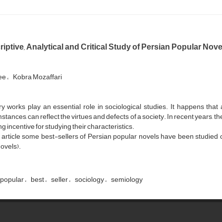
iptive, Analytical and Critical Study of Persian Popular Nove
aee
Kobra Mozaffari
ry works play an essential role in sociological studies. It happens that a
stances, can reflect the virtues and defects of a society. In recent years, t
ng incentive for studying their characteristics.
s article some best-sellers of Persian popular novels have been studied c
ovels).
popular
best
seller
sociology
semiology