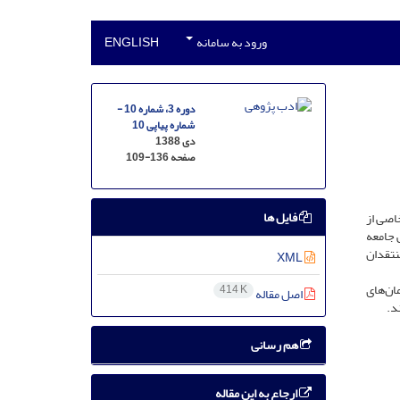
ورود به سامانه
ENGLISH
دوره 3، شماره 10 -
شماره پیاپی 10
دی 1388
صفحه
109-136
فایل ها
خاصی از
ی جامعه
منتقدان
XML
ان‌های
414 K
اصل مقاله
د.
هم رسانی
ارجاع به این مقاله