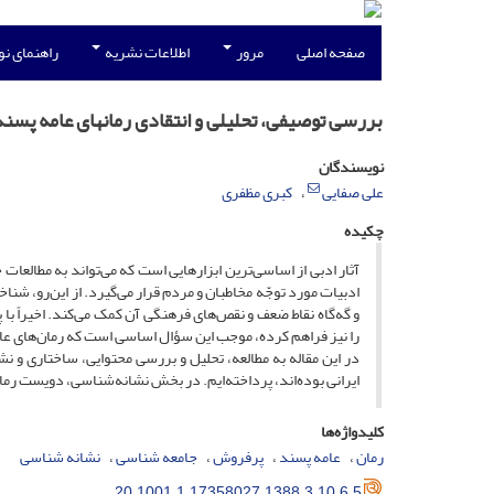
صفحه اصلی
مرور
اطلاعات نشریه
راهنمای ن
بررسی توصیفی، تحلیلی و انتقادی رمانهای عامه پسند 
نویسندگان
علی صفایی
کبری مظفری
چکیده
آثار ادبی از اساسی‌ترین ابزارهایی است که می‌تواند به مطالعات
ادبیات مورد توجّه مخاطبان و مردم قرار می‌گیرد. از این‌رو، شن
و گه‌گاه نقاط ضعف و نقص‌های فرهنگی آن کمک می‌کند. اخیراً با 
را نیز فراهم کرده، موجب این سؤال اساسی است که رمان‌های عامه
در این مقاله به مطالعه، تحلیل و بررسی محتوایی، ساختاری و ن
ایرانی بوده‌اند، پرداخته‌ایم. در بخش نشانه‌شناسی، دویست رم
کلیدواژه‌ها
رمان
عامه پسند
پرفروش
جامعه شناسی
نشانه شناسی
20.1001.1.17358027.1388.3.10.6.5