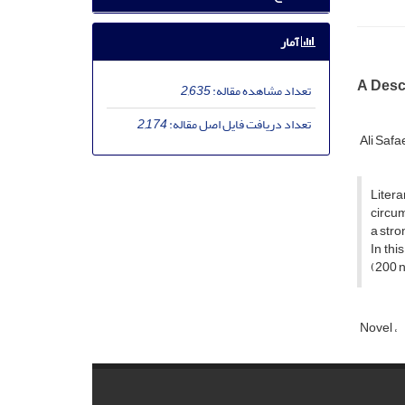
آمار
A Descr
تعداد مشاهده مقاله:
2,635
تعداد دریافت فایل اصل مقاله:
2,174
Ali Saf
Litera
circum
a stro
In thi
(200 n
Novel