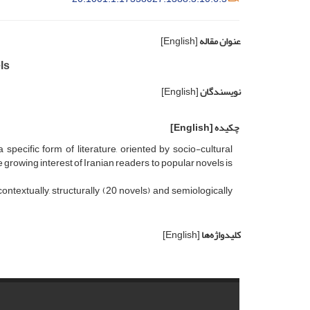
عنوان مقاله
[English]
ls
نویسندگان
[English]
چکیده
[English]
 specific form of literature, oriented by socio-cultural
he growing interest of Iranian readers to popular novels is
ontextually, structurally (20 novels) and semiologically
کلیدواژه‌ها
[English]