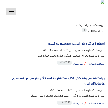
Toggle
vigation
نویسنده =
بهزاد برکت
4
تعداد مقالات:
اسطورۀ مرگ و باززایی در سووشون و کلیدر
دوره 8، شماره 27، فروردین 1393، صفحه
9-40
بهزاد برکت؛ محرم رضایتی کیشه خاله؛ مجید جلاله وند
340.03 K
مشاهده مقاله
اصل مقاله
روایت‌شناسی شناختی (کاربست نظریۀ آمیختگی مفهومی بر قصه‌های
عامیانة ایرانی)
دوره 6، شماره 21، مهر 1391، صفحه
9-32
بهزاد برکت؛ بلقیس روشن؛ زینب محمدابراهیمی؛ لیلا اردبیلی
319.22 K
مشاهده مقاله
اصل مقاله