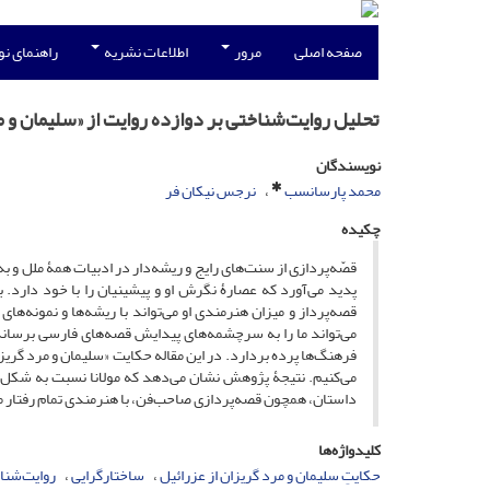
صفحه اصلی
مرور
اطلاعات نشریه
راهنمای ن
تحلیل روایت‌شناختی بر دوازده روایت از «سلیمان و م
نویسندگان
محمد پارسانسب
نرجس نیکان فر
چکیده
قصّه‌پردازی از سنت‌های رایج و ریشه‌دار در ادبیات همۀ ملل و ب
پدید می‌آورد که عصارۀ نگرش او و پیشینیان را با خود دارد.
قصه‌پرداز و میزان هنرمندی‌ او می‌تواند با ریشه‌ها و نمونه‌ه
می‌تواند ما را به سرچشمه‌های پیدایش قصه‌های فارسی برساند، 
فرهنگ‌ها پرده بردارد. در این مقاله حکایت «سلیمان و مرد گریز
می‌کنیم. نتیجۀ پژوهش نشان می‌دهد که مولانا نسبت به شکل دا
داستان، همچون قصه‌پردازی صاحب‌فن، با هنرمندی تمام رفتار م
کلیدواژه‌ها
حکایتِ سلیمان و مرد گریزان از عزرائیل
ساختارگرایی
روایت‌شن