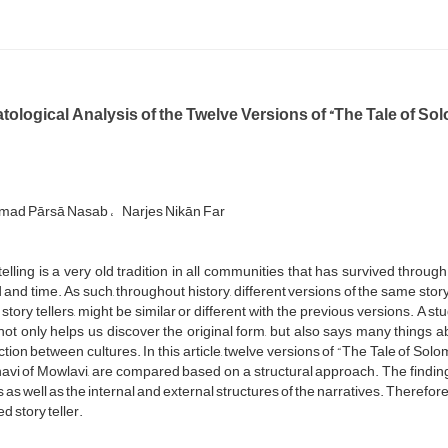
atological Analysis of the Twelve Versions of “The Tale of 
ad Pārsā Nasab
Narjes Nikān Far
telling is a very old tradition in all communities that has survived throu
 and time. As such, throughout history, different versions of the same st
 story tellers, might be similar or different with the previous versions. A s
 not only helps us discover the original form, but also says many things ab
ction between cultures. In this article, twelve versions of “The Tale of 
vi of Mowlavi, are compared based on a structural approach. The findings 
s as well as the internal and external structures of the narratives. Therefor
d story teller.