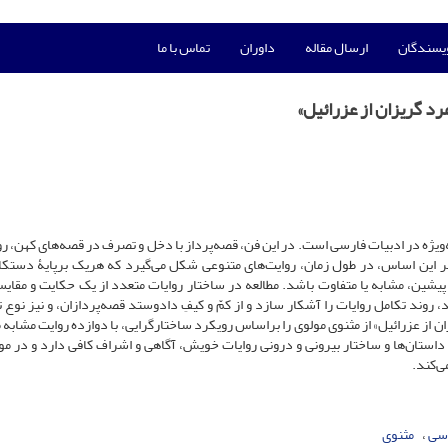
ویسندگان
ارسال مقاله
داوران
تماس با ما
رد گریزان از عزرائیل»
ه‌ویژه در ادبیات فارسی است. در این فن، قصه‌پرداز با دخل و تصرف‌ در قصه‌های کهن، رو
 بر این اساس، در طول زمان، روایت‌های متنوعی شکل می‌گیرد که هر‌یک برپایۀ دستکا
ای پیشین، مشابه یا متفاوت باشد. مطالعه در ساختار روایات متعدد از یک حکایت و مقایسۀ
روند تکامل روایات را آشکار سازد و از کمّ و کیفِ دادوستد قصه‌پردازان، و نیز نوع ت
ان از عزرائیل» از مثنوی مولوی را براساس رویکرد ساختارگرایی، با دوازده روایت مشابه 
ستان‌ها و ساختار بیرونی و درونی روایات خویش، آگاهی و اشراف کافی دارد و در موا
ی‌کند.
اسی
مثنوی