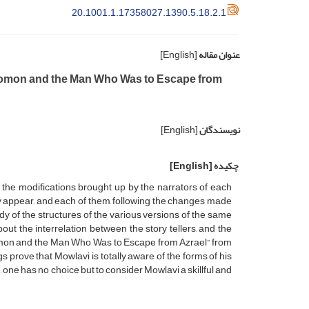
20.1001.1.17358027.1390.5.18.2.1
عنوان مقاله
[English]
Solomon and the Man Who Was to Escape from
نویسندگان
[English]
چکیده
[English]
gh the modifications brought up by the narrators of each
ory appear, and each of them, following the changes made
tudy of the structures of the various versions of the same
out the interrelation between the story tellers, and the
Solomon and the Man Who Was to Escape from Azrael” from
prove that Mowlavi is totally aware of the forms of his
e, one has no choice but to consider Mowlavi a skillful and