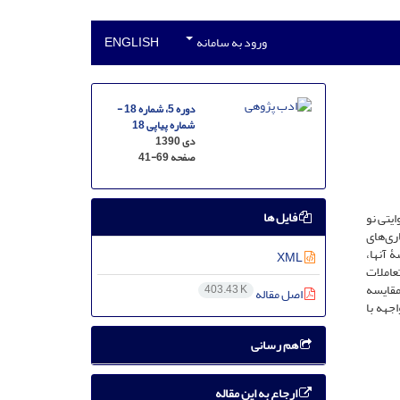
ورود به سامانه
ENGLISH
دوره 5، شماره 18 -
شماره پیاپی 18
دی 1390
صفحه
41-69
فایل ها
ایتی نو
ری‌های
 آنها،
XML
عاملات
مقایسه
403.43 K
اصل مقاله
جهه با
هم رسانی
ارجاع به این مقاله