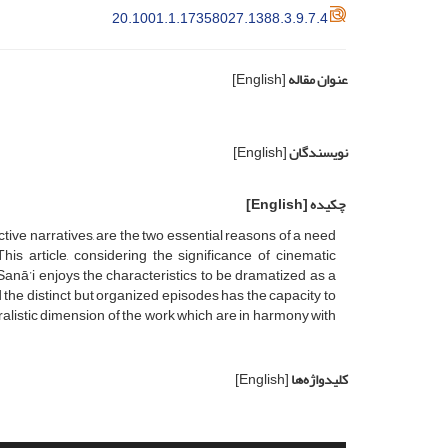
20.1001.1.17358027.1388.3.9.7.4
عنوان مقاله
[English]
نویسندگان
[English]
چکیده
[English]
ctive narratives, are the two essential reasons of a need
his article, considering the significance of cinematic
Sanā’i enjoys the characteristics to be dramatized as a
nd the distinct but organized episodes has the capacity to
ralistic dimension of the work which are in harmony with
کلیدواژه‌ها
[English]