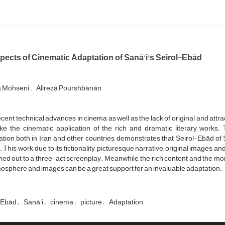
pects of Cinematic Adaptation of Sanā’i’s Seirol-Ebād
a Mohseni
Alirezā Pourshbānān
cent technical advances in cinema as well as the lack of original and attra
e the cinematic application of the rich and dramatic literary works. T
tion both in Iran and other countries, demonstrates that Seirol-Ebād of 
 This work, due to its fictionality, picturesque narrative, original images a
ned out to a three-act screenplay. Meanwhile, the rich content and the mo
mosphere and images can be a great support for an invaluable adaptation.
Ebād
Sanā’i
cinema
picture
Adaptation