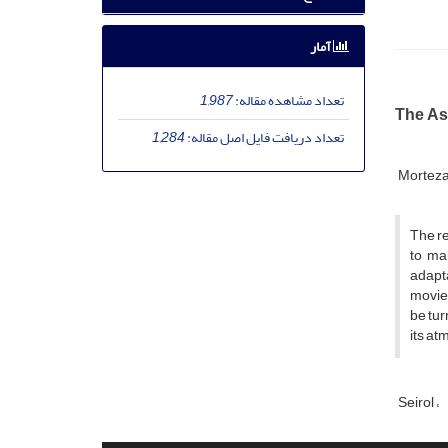
آمار
تعداد مشاهده مقاله:
1,987
The As
تعداد دریافت فایل اصل مقاله:
1,284
Mortez
The re
to mak
adapta
movie.
be tur
its at
Seirol