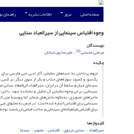
صفحه اصلی
مرور
اطلاعات نشریه
راهنمای ن
وجوه اقتباس سینمایی از سیرالعباد سنایی
نویسندگان
مرتضی محسنی
علیرضا پورشبانان
چکیده
لزوم پرداختن به جنبه‌های نمایشی آثار ادبیِ غنی فارسی برای 
یک‌سو، و کمبود سوژه‌های جذاب و بکر از سوی دیگر، بر کسی پوش
سینمای جهان و سابقۀ آن در ایران، سیرالعباد الی‌المعاد سنایی 
سینمایی، برخی وجوه نمایشی آن تحلیل و نمایانده شود. با این ت
ماجراهای تصویری، به‌علاوه بخش‌های متمایز اما پیوستۀ متن که
سینمایی برای اقتباس اشاره شده است. در ضمن به محتوای غنی و ف
برای اقتباس فیلم‌نامه‌ای سینمایی و ساخت فیلمی ‌ارزشمند توج
کلیدواژه‌ها
سیرالعباد
سنایی غزنوی
اقتباس
تصویر
سینما