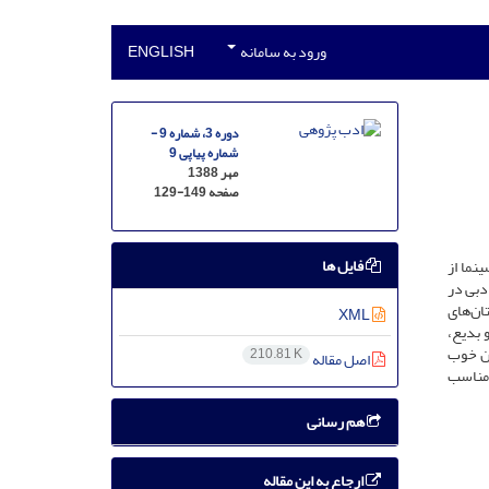
ورود به سامانه
ENGLISH
دوره 3، شماره 9 -
شماره پیاپی 9
مهر 1388
صفحه
129-149
فایل ها
نما از
دبی در
تان‌های
XML
 بدیع،
ان خوب
210.81 K
اصل مقاله
 مناسب
هم رسانی
ارجاع به این مقاله