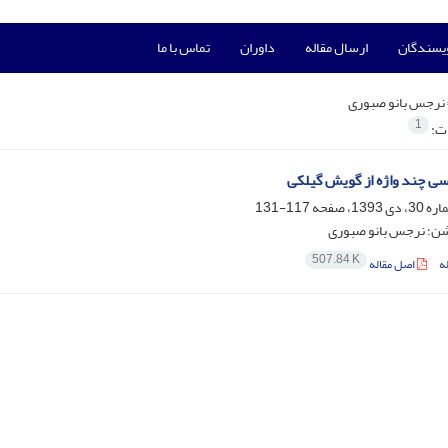
ویسندگان
ارسال مقاله
داوران
تماس با ما
نرجس بانو صبوری
1
ات:
ی چند واژه از گویش گیلکی
117-131
ن؛ نرجس بانو صبوری
507.84 K
ه
اصل مقاله