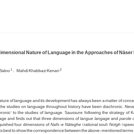
dimensional Nature of Language in the Approaches of Nāse
1
2
Baloo
Mahdi Khabbazi Kenari
ture of language and its development has always been a matter of concern
, the studies on language throughout history have been diachronic. Nev
ronic” to the studies of language. Saussure, following the strategy of K
age and finds out that three dimensions of
langue
,
langage
and
parole
c
nguished four dimensions of
Nafs-e Nāteghe
(rational soul),
Notgh
(speec
ts best to show the correspondence between the above-mentioned terms of