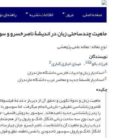
صفحه اصلی
مرور
اطلاعات نشریه
راهنمای ن
ماهیت چندساحتی زبان در اندیشۀ ناصرخسرو و س
نوع مقاله : مقاله علمی پژوهشی
نویسندگان
2
1
فرزاد بالو
مهدی خبازی کناری
1
استادیار زبان و ادبیات فارسی دانشگاه مازندران
2
استادیار فلسفۀ جدید و معاصر غرب دانشگاه مازندران
چکیده
ماهیت زبان و نحوۀ تکوین و تحقق آن از دیرباز دغدغۀ فیلسوفان
قلمرو زبان­شناسی تطبیقی- تاریخی انجام می­گرفت. اما سوسور با نق
را پدر زبان­شناسی جدید نامیده­اند. سوسور به روش فلسفی- مع
این جهت وی سه ساحت زبانی لانگاژ، لانگ و پارول را از هم متما
درباب زبان و ماهیت آن داشته‌است. ناصرخسرو میان چهارساحت ز
لانگاژ، لانگ و پارول سوسور تاحدودی با نفس ناطقه، نطق و قو