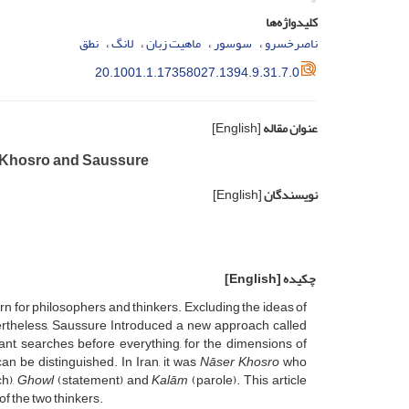
کلیدواژه‌ها
ناصرخسرو
سوسور
ماهیت زبان
لانگ
نطق
20.1001.1.17358027.1394.9.31.7.0
عنوان مقاله
[English]
r Khosro and Saussure
نویسندگان
[English]
چکیده
[English]
 for philosophers and thinkers. Excluding the ideas of
ertheless, Saussure Introduced a new approach called
ant, searches before everything, for the dimensions of
an be distinguished. In Iran, it was
Nāser Khosro
who
h),
Ghowl
(statement) and
Kalām
(parole). This article
 the two thinkers.