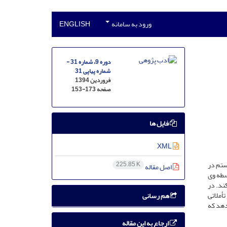
ورود به سامانه
ENGLISH
دوره 9، شماره 31 -
شماره پیاپی 31
فروردین 1394
صفحه
153-173
فایل ها
XML
ستم در
225.85 K
اصل مقاله
اسطه وی
ند. در
أملاتی
هم رسانی
دهد که
ارجاع به این مقاله