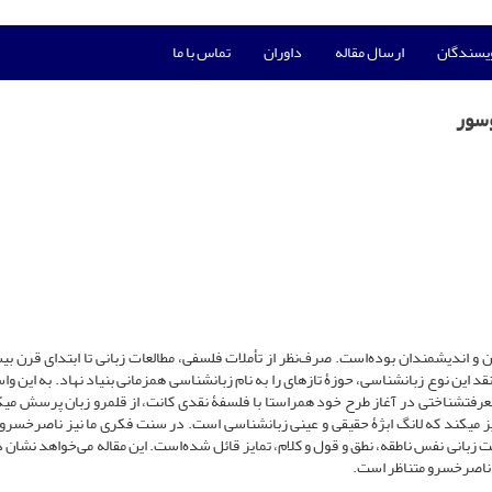
ویسندگان
ارسال مقاله
داوران
تماس با ما
وسور
 و اندیشمندان بوده‌است. صرف‌نظر از تأملات فلسفی، مطالعات زبانی تا ابتدای قرن بی
د این نوع زبان­شناسی، حوزۀ تازه­ای را به نام زبان­شناسی هم­زمانی بنیاد نهاد. به این و
رفت­شناختی در آغاز طرح خود هم­راستا با فلسفۀ نقدی کانت، از قلمرو زبان پرسش می­ک
یز می­کند که لانگ ابژۀ حقیقی و عینی زبان­شناسی است. در سنت فکری ما نیز ناصرخسرو ت
بانی نفس ناطقه، نطق و قول و کلام، تمایز قائل شده‌است. این مقاله می‌خواهد نشان 
ل ناصرخسرو متناظر است.