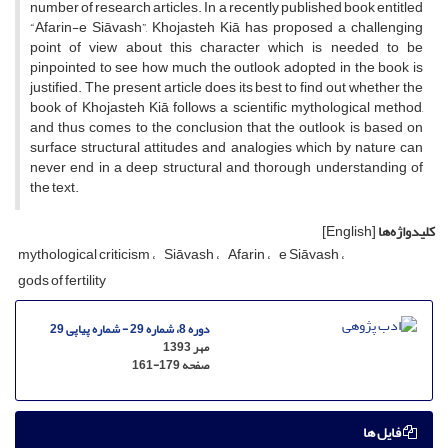
number of research articles. In a recently published book entitled
“Afarin-e Siāvash”, Khojasteh Kiā has proposed a challenging
point of view about this character which is needed to be
pinpointed to see how much the outlook adopted in the book is
justified. The present article does its best to find out whether the
book of Khojasteh Kiā follows a scientific mythological method,
and thus comes to the conclusion that the outlook is based on
surface structural attitudes and analogies which by nature can
never end in a deep structural and thorough understanding of
the text.
کلیدواژه‌ها
[English]
mythological criticism
Siāvash
Afarin
e Siāvash
gods of fertility
دوره 8، شماره 29 - شماره پیاپی 29
مهر 1393
صفحه
161-179
فایل ها