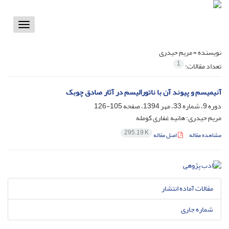
Toggle
vigation
نویسنده =
مریم حیدری
1
تعداد مقالات:
آنیمیسم و پیوند آن با ناتورالیسم در آثار صادق چوبک
دوره 9، شماره 33، مهر 1394، صفحه
105-126
مریم حیدری؛ هانیه غفاری کومله
295.19 K
مشاهده مقاله
اصل مقاله
مقالات آماده انتشار
شماره جاری