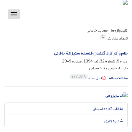
Toggle
vigation
کلیدواژه‌ها =
قصاید خاقانی
1
تعداد مقالات:
نظم و کارکرد گفتمان فلسفه ستیزانۀ خاقانی
دوره 9، شماره 32، تیر 1394، صفحه
9-29
پارسا یعقوبی جنبه سرایی
277.37 K
مشاهده مقاله
اصل مقاله
مقالات آماده انتشار
شماره جاری