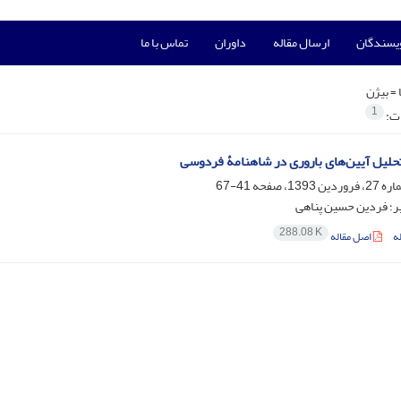
ویسندگان
ارسال مقاله
داوران
تماس با ما
 =
بیژن
1
ات:
حلیل آیین‌های باروری در شاهنامۀ فردوسی
41-67
یر؛ فردین حسین پناهی
288.08 K
ه
اصل مقاله