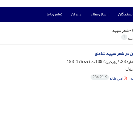
ویسندگان
ارسال مقاله
داوران
تماس با ما
 =
شعر سپید
1
ات:
زن در شعر سپید شاملو
175-193
زیان
234.21 K
ه
اصل مقاله