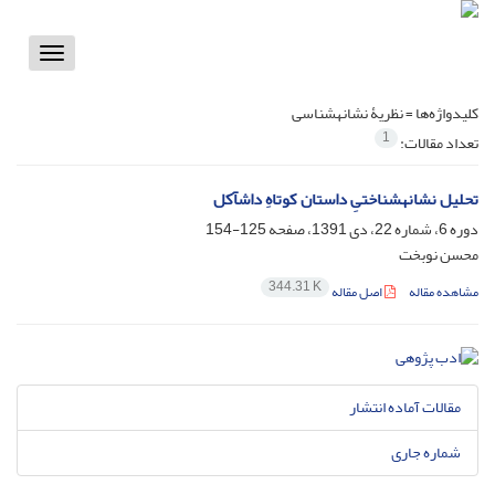
Toggle
vigation
کلیدواژه‌ها =
نظریۀ نشانه‏شناسی
1
تعداد مقالات:
تحلیل نشانه‏شناختیِ داستان کوتاهِ داش‏آکل
دوره 6، شماره 22، دی 1391، صفحه
125-154
محسن نوبخت
344.31 K
مشاهده مقاله
اصل مقاله
مقالات آماده انتشار
شماره جاری