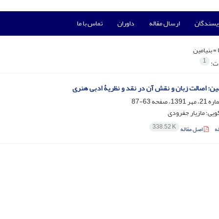
ویسندگان
ارسال مقاله
داوران
تماس با ما
 =
بنیامین
1
ات:
امین: اصالت زبان و نقش آن در نقد و نظریۀ ادبی هنری
63-87
ویی؛ مازیار جفرودی
338.52 K
ه
اصل مقاله