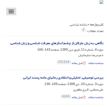
Toggle
vigation
کلیدواژه‌ها =
نشانه شناسی
2
تعداد مقالات:
نگاهی به زبان عارفان از چشم اندازهای معرفت شناسی و زبان شناسی
دوره 4، شماره 11، فروردین 1389، صفحه
143-166
حمیدرضا سلیمانیان
272.21 K
مشاهده مقاله
اصل مقاله
بررسی توصیفی، تحلیلی و انتقادی رمانهای عامه پسند ایرانی
دوره 3، شماره 10، دی 1388، صفحه
109-136
علی صفایی؛ کبری مظفری
414 K
مشاهده مقاله
اصل مقاله