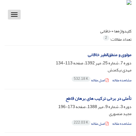
Toggle
vigation
کلیدواژه‌ها =
خاقانی
2
تعداد مقالات:
مولوی و منطق‌الطیر خاقانی
دوره 7، شماره 25، مهر 1392، صفحه
113-134
مهدی نیکمنش
532.18 K
مشاهده مقاله
اصل مقاله
تأملی در برخی ترکیب های برهان قاطع
دوره 3، شماره 9، مهر 1388، صفحه
173-196
مجید منصوری
222.03 K
مشاهده مقاله
اصل مقاله