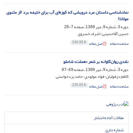
نمادشناسی داستان مرد درویشی که کوزه‌ای آب برای خلیفه برد (از مثنوی
مولانا)
دوره 3، شماره 9، مهر 1388، صفحه
7-28
حسین آقاحسینی؛ اشرف خسروی
240.85 K
مشاهده مقاله
اصل مقاله
نقدی روان‌کاوانه بر شعر «هملت» شاملو
دوره 3، شماره 9، مهر 1388، صفحه
69-87
کاظم دزفولیان؛ فواد مولودی؛ حامد یزدخواستی
235.65 K
مشاهده مقاله
اصل مقاله
مقالات آماده انتشار
شماره جاری