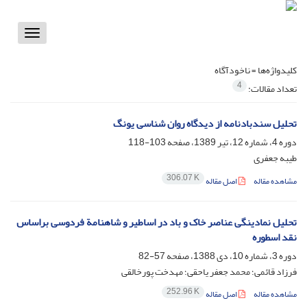
Toggle
vigation
کلیدواژه‌ها =
ناخودآگاه
4
تعداد مقالات:
تحلیل سندبادنامه از دیدگاه روان شناسی یونگ
دوره 4، شماره 12، تیر 1389، صفحه
103-118
طیبه جعفری
306.07 K
مشاهده مقاله
اصل مقاله
تحلیل نمادینگی عناصر خاک و باد در اساطیر و شاهنامة فردوسی براساس
نقد اسطوره
دوره 3، شماره 10، دی 1388، صفحه
57-82
فرزاد قائمی؛ محمد جعفر یاحقی؛ مهدخت پورخالقی
252.96 K
مشاهده مقاله
اصل مقاله