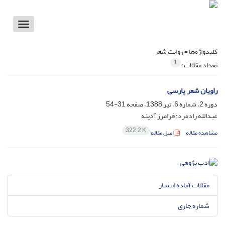
Toggle
vigation
کلیدواژه‌ها =
روایت شعر
1
تعداد مقالات:
راویان شعر پارسی
دوره 2، شماره 6، تیر 1388، صفحه
31-54
عبدالله رادمرد؛ فرامرز آدینه
322.2 K
مشاهده مقاله
اصل مقاله
مقالات آماده انتشار
شماره جاری